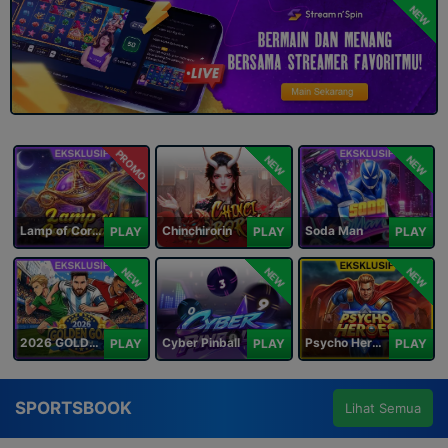
NEW
PROMO
NEW
NEW
Lamp of Cornucopia
Chinchirorin
Soda Man
PLAY
PLAY
PLAY
NEW
NEW
NEW
2026 GOLDEN GOAL RUSH
Cyber Pinball
Psycho Heroes
PLAY
PLAY
PLAY
SPORTSBOOK
Lihat Semua