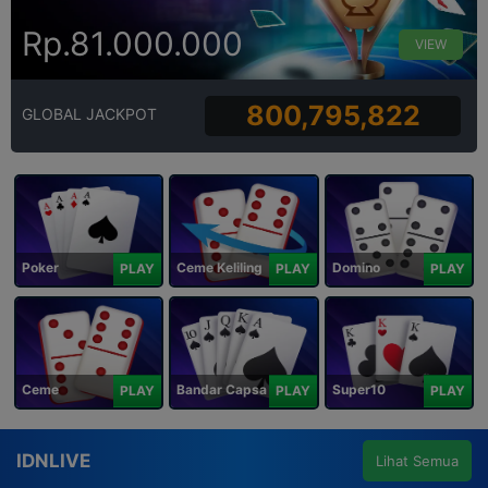
Rp.81.000.000
VIEW
800,795,822
GLOBAL JACKPOT
Poker
Ceme Keliling
Domino
PLAY
PLAY
PLAY
Ceme
Bandar Capsa
Super10
PLAY
PLAY
PLAY
IDNLIVE
Lihat Semua