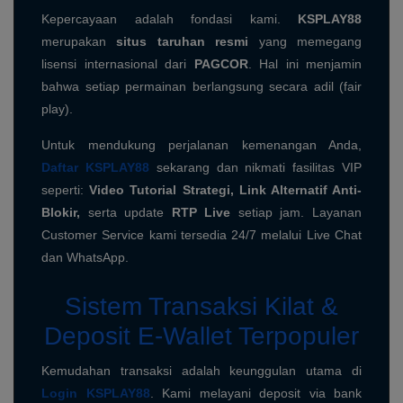
Kepercayaan adalah fondasi kami.
KSPLAY88
merupakan
situs taruhan resmi
yang memegang
lisensi internasional dari
PAGCOR
. Hal ini menjamin
bahwa setiap permainan berlangsung secara adil (fair
play).
Untuk mendukung perjalanan kemenangan Anda,
Daftar KSPLAY88
sekarang dan nikmati fasilitas VIP
seperti:
Video Tutorial Strategi, Link Alternatif Anti-
Blokir,
serta update
RTP Live
setiap jam. Layanan
Customer Service kami tersedia 24/7 melalui Live Chat
dan WhatsApp.
Sistem Transaksi Kilat &
Deposit E-Wallet Terpopuler
Kemudahan transaksi adalah keunggulan utama di
Login KSPLAY88
. Kami melayani deposit via bank