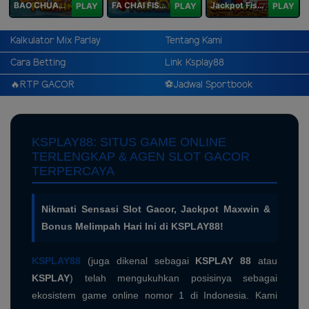
BAO CHUAN FISHING
FA CHAI FISHING
Jackpot Fishing Jili
PLAY
PLAY
PLAY
Kalkulator Mix Parlay
Tentang Kami
Cara Betting
Link Ksplay88
🔥RTP GACOR
⚽️Jadwal Sportbook
KSPLAY88: SITUS GAME ONLINE
TERLENGKAP & AGEN SLOT GACOR
TERPERCAYA
Nikmati Sensasi Slot Gacor, Jackpot Maxwin &
Bonus Melimpah Hari Ini di KSPLAY88!
KSPLAY88
(juga dikenal sebagai
KSPLAY 88
atau
KSPLAY
) telah mengukuhkan posisinya sebagai
ekosistem game online nomor 1 di Indonesia. Kami