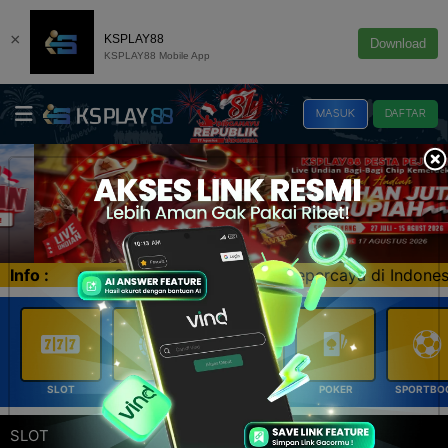
×
KSPLAY88
Download
KSPLAY88 Mobile App
MASUK
DAFTAR
nline Terlengkap dan Tepercaya di Indonesia! 🎁BONU
Info :
SLOT
LIVE CASINO
E-LOTTERY
POKER
SPORTBO
SLOT