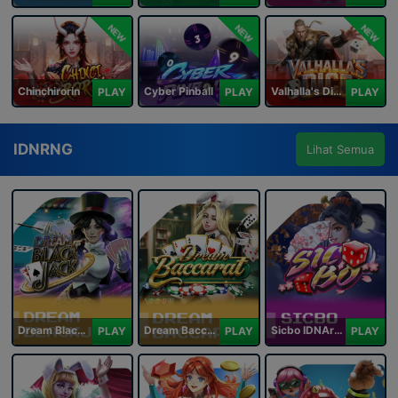
NEW
NEW
NEW
Chinchirorin
Cyber Pinball
Valhalla's Dice
PLAY
PLAY
PLAY
IDNRNG
Lihat Semua
Dream Blackjack
Dream Baccarat
Sicbo IDNArcade
PLAY
PLAY
PLAY