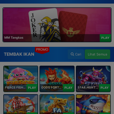
MM Tangkas
PLAY
PROMO
TEMBAK IKAN
Cari
Lihat Semua
FIERCE FISHING
GODS FORTUNE FISHING
STAR HUNTER
PLAY
PLAY
PLAY