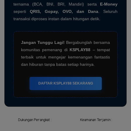
ternama (BCA, BNI, BRI, Mandiri) serta
E-Money
seperti
QRIS, Gopay, OVO, dan Dana
. Seluruh
transaksi diproses instan dalam hitungan detik.
Jangan Tunggu Lagi!
Bergabunglah bersama
komunitas pemenang di
KSPLAY88
– tempat
terbaik untuk mengejar kemenangan fantastis
dan hiburan tanpa batas setiap harinya.
DAFTAR KSPLAY88 SEKARANG
Dukungan Perangkat :
Keamanan Terjamin :