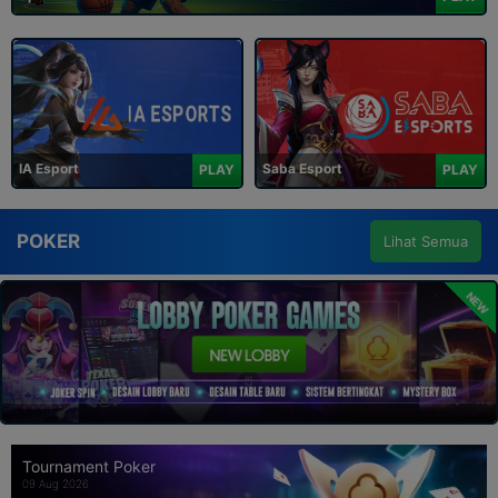
IA Esport
Saba Esport
PLAY
PLAY
POKER
Lihat Semua
NEW
Tournament Poker
09 Aug 2026